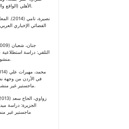
الأهلي (الواقع والطموح). مجلة مداد الآداب، العدد 19، ص703–723.
الفضائي الإخباري العربي:
التلقي: دراسة استطلاعية 
منشورة]. جامعة الجزائر، كلية العلوم السياسية والاعلام.
في الأردن من وجهة نظر
ماجستير غير منشورة ] جامعة الشرق الأوسط، كلية الاعلام، ص 6،5.
الجزيرة: دراسة ميد
ماجستير غير منش