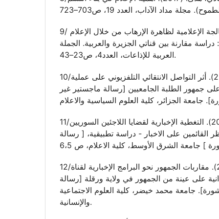
9/ نصيرة، تامي (2014). المعالجة الإعلامية لظاهرة الإرهاب من خلال الإعلام
 دراسة مقارنة بين قناتي الجزيرة والعربية. الجملة
العربية للإذاعات، العدد4، ص23–43.
10/جنان، شعبان (2009). أثر التواصل الانتقائي التلفزيوني على عملية
على جمهور الطلبة الجامعيين [رسالة ماجستير غير
11/محمد، مهيرات علي (2014). التغطية الإخبارية لقضايا اللاجئين السوريين
 القائمين على الاخبار - دراسة تطبيقية، [ رسالة
12/زواوي، الحاج سعد (2013). مقاربات الجمهور نحو البرامج الإخبارية لقناة
انية على عينة من الجمهور في ولاية ورقلة [رسالة
ورة]. جامعة محمد خيضر، كلية العلوم الاجتماعية
والإنسانية.