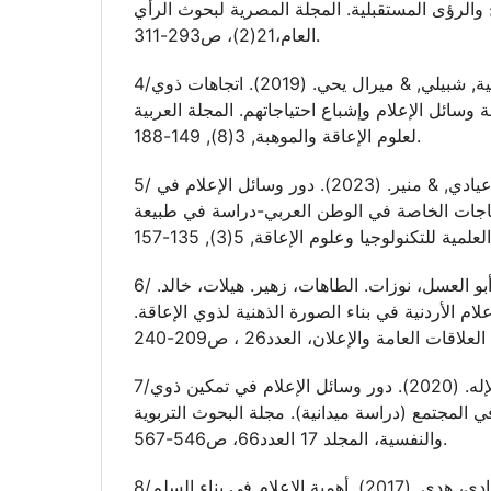
 والرؤى المستقبلية. المجلة المصرية لبحوث الرأي
العام،21(2)، ص293-311.
4/شاهين, هاله عطية, شبيلي, & ميرال يحي. (2019). اتجاهات ذوي
 وسائل الإعلام وإشباع احتياجاتهم. المجلة العربية
لعلوم الإعاقة والموهبة, 3(8), 149-188.‎
5/ المهدي الزواوي, أحمد, عيادي, & منير. (2023). دور وسائل الإعلام في
ياجات الخاصة في الوطن العربي-دراسة في طبيعة
6/ الحديدي، علي يحيى. أبو العسل، نوزات. الطاهات، زهير. هيلات، خالد.
الإعلام الأردنية في بناء الصورة الذهنية لذوي الإعاقة.
7/عباس، مروة عبد الإله. (2020). دور وسائل الإعلام في تمكين ذوي
ي المجتمع (دراسة ميدانية). مجلة البحوث التربوية
والنفسية، المجلد 17 العدد66، ص546-567.
8/عمران، عمر جمعة، وهادي، هدى. (2017). أهمية الإعلام في بناء السلم