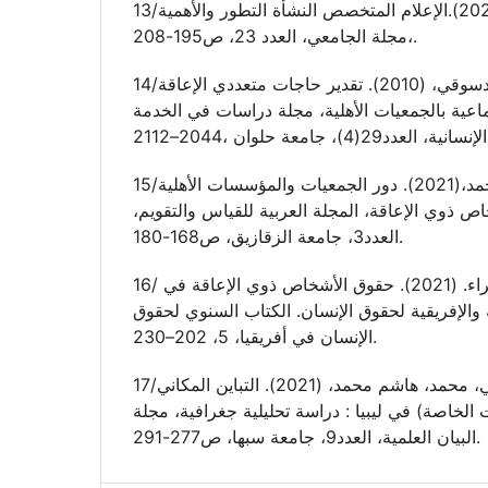
13/العباني، الطاهر عمار.(2020).الإعلام المتخصص النشأة التطور والأهمية
،مجلة الجامعي، العدد 23، ص195-208.
14/محمد ،سميرة إبراهيم الدسوقي، (2010). تقدير حاجات متعددي الإعاقة
ماعية بالجمعيات الأهلية، مجلة دراسات في الخدمة
15/اسماعيل،محمد المرى محمد،(2021). دور الجمعيات والمؤسسات الأهلية
 ذوي الإعاقة، المجلة العربية للقياس والتقويم،
العدد3، جامعة الزقازيق، ص168-180.
16/ صفصاف، فاطمة الزهراء. (2021). حقوق الأشخاص ذوي الإعاقة في
 والإفريقية لحقوق الإنسان. الكتاب السنوي لحقوق
الإنسان في أفريقيا، 5، 202–230.
17/محمد، إبراهيم محمد علي، محمد، هاشم محمد، (2021). التباين المكاني
 الخاصة) في ليبيا : دراسة تحليلية جغرافية، مجلة
البيان العلمية، العدد9، جامعة سبها، ص277-291.