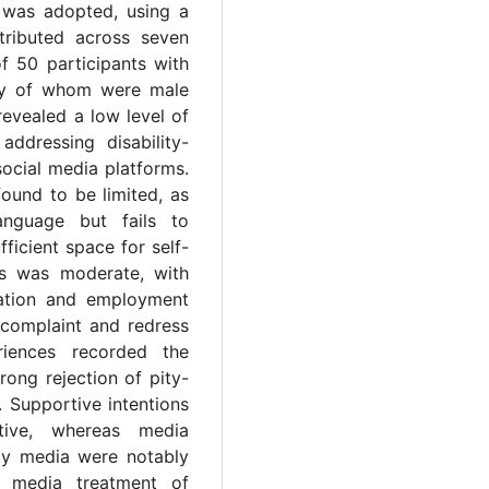
h was adopted, using a
stributed across seven
f 50 participants with
rity of whom were male
revealed a low level of
ddressing disability-
 social media platforms.
ound to be limited, as
anguage but fails to
fficient space for self-
hts was moderate, with
cation and employment
 complaint and redress
riences recorded the
rong rejection of pity-
. Supportive intentions
tive, whereas media
ty media were notably
l media treatment of