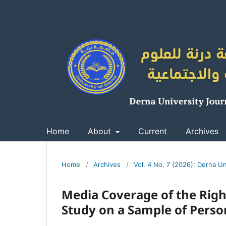
Home
About
Current
Archives
Home
/
Archives
/
Vol. 4 No. 7 (2026): Derna Un
Media Coverage of the Rights
Study on a Sample of Person