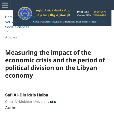
Home
/
Archives
/
Vol. 4 No. 7 (2026): Derna University Journal of Humanities and
Social Sciences
/
Articles
Measuring the impact of the
economic crisis and the period of
political division on the Libyan
economy
Safi Al-Din Idris Haiba
Omar Al-Mukhtar University
Author