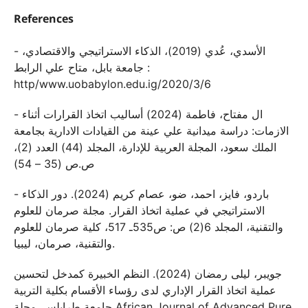
References
- الأسدي، عُدي (2019)، الذكاء الاستراتيجي والاقتصادي،
جامعة بابل، متاح علي الرابط :
http/www.uobabylon.edu.ig/2020/3/6
- ال مفتاح، فاطمة (2024) أساليب اتخاذ القرارات أثناء
الازمات: دراسة ميدانية علي عينة من القيادات الادارية بجامعة
الملك سعود، المجلة العربية للإدارة، المجلد (44) العدد (2)،
ص.ص (35 – 54)
- باردو، فايز، احمد، ضو، عصام كريم (2024). دور الذكاء
الاستراتيجي في عملية اتخاذ القرار. مجلة صرمان للعلوم
والتقنية، المجلد 6(2) ص: ص535ـ 517، كلية صرمان للعلوم
والتقنية، صرمان، ليبيا.
جويبر، ليلى رمضان (2024). النظم الخبيرة كمدخل لتحسين
عملية اتخاذ القرار الإداري لدى رؤساء الأقسام بكلية التربية
جامعة طرابلس. مجلة African Journal of Advanced Pure