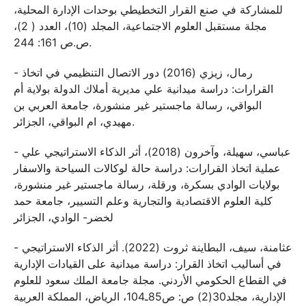
للمشاركة في صنع القرار التخطيطي بوحدات الإدارة المحلية،
مجلة مستقبل العلوم الاجتماعية، المجلد (10)، العدد ( 2)،
ص.ص 161: 244.
- رمال، زيزي (2016) دور الاتصال التنظيمي في اتخاذ
القرارات: دراسة ميدانية علي مديرية أملاك الدولة بولاية أم
البواقي، رسالة ماجستير غير منشورة، جامعة العربي بن
مهيدي، ام البواقي، الجزائر.
- عباسي، سهيلة، وآخرون (2018)، أثر الذكاء الاستراتيجي علي
عملية اتخاذ القرارات: دراسة حالة لوكالات السياحة والاسفار
بولايات الوادي بسكرة، ورقلة، رسالة ماجستير غير منشورة،
كلية العلوم الاقتصادية والتجارية وعلم التسيير، جامعة حمد
لخضر- الوادي، الجزائر
- عثامنة، سيف، البطاينة ثروت (2022). أثر الذكاء الاستراتيجي
في أساليب اتخاذ القرار: دراسة ميدانية على القيادات الإدارية
في القطاع الحكومي الأردني. مجلة جامعة الملك سعود للعلوم
الإدارية، مجلد30(2) ص: ص85ـ104، الرياض، المملكة العربية