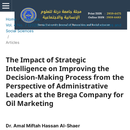
Home
/
Archives
/
Vol. 4 No. 7 (2026): Derna University Journal of Humanities and
Social Sciences
/
Articles
The Impact of Strategic
Intelligence on Improving the
Decision-Making Process from the
Perspective of Administrative
Leaders at the Brega Company for
Oil Marketing
Dr. Amal Miftah Hassan Al-Shaer