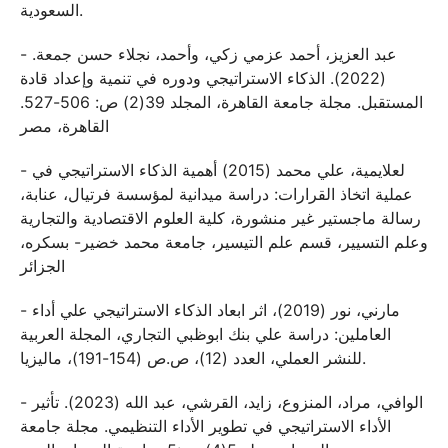
السعودية.
- عبد العزيز، أحمد عزمي زكي، وأحمد، نجلاء حسن جمعة.
(2022). الذكاء الاستراتيجي ودوره في تنمية وإعداد قادة
المستقبل. مجلة جامعة القاهرة، المجلد 39(2) ص: 506-527.
القاهرة، مصر
- لعلايمية، علي محمد (2015) أهمية الذكاء الاستراتيجي في
عملية اتخاذ القرارات: دراسة ميدانية لمؤسسة فرتيال، عنابة،
رسالة ماجستير غير منشورة، كلية العلوم الاقتصادية والتجارية
وعلم التسيير، قسم علم التيسير، جامعة محمد خضير- بسكره،
الجزائر
- مارني، نور (2019)، اثر ابعاد الذكاء الاستراتيجي علي أداء
العاملين: دراسة علي بنك ابوظبي التجاري، المجلة العربية
للنشر العملي، العدد (12)، ص.ص (154-191)، ماليزيا.
- الوافي، مراد، المنزوع، زايد، القرشي، عبد الله (2023). تأثير
الأداء الاستراتيجي في تطوير الأداء التنظيمي. مجلة جامعة