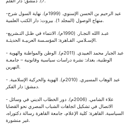
7). دمشق: دار القلم.
-عبد الرحيم بن الحسن الإسنوي. (1999م). نهاية السول شرح
منهاج الوصول (المجلد 1). بيروت: دار الكتب العلمية.
-عبـد االله النجـار. (1990م). الانتماء في ظـل التـشريع
الإسـلامي. القـاهرة: المؤسـسة العربيـة الحديثـة.
- عبد الجبار محمد العبيدي. (2011م). الوطن والمواطنة والهوية
الوطنية، بغداد: نشرة دراسات سياسية وقانونية – جامعـة
النهرين.
- عبد الوهاب المسيري. (2010م). الهوية والحركية الإسلامية.
دمشق: دار الفكر.
- علاء الشامي. (2006م). دور الخطاب الديني في وسائل
الاتصال في تشكيل اتجاهات الشباب المصري نحو القضايا
السياسية. القاهرة: كلية الإعلام، جامعة القاهرة رسالة دكتوراه،
غير منشورة.