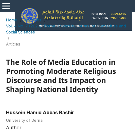
Home
/
Archives
/
Vol. 4 No. 7 (2026): Derna University Journal of Humanities and
Social Sciences
/
Articles
The Role of Media Education in
Promoting Moderate Religious
Discourse and Its Impact on
Shaping National Identity
Hussein Hamid Abbas Bashir
University of Derna
Author