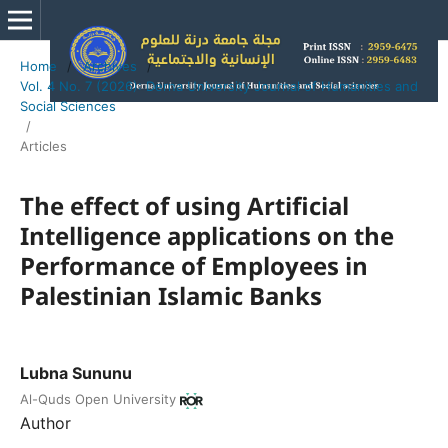
Home
/
Archives
/
Vol. 4 No. 7 (2026): Derna University Journal of Humanities and
Social Sciences
/
Articles
The effect of using Artificial
Intelligence applications on the
Performance of Employees in
Palestinian Islamic Banks
Lubna Sununu
Al-Quds Open University
Author