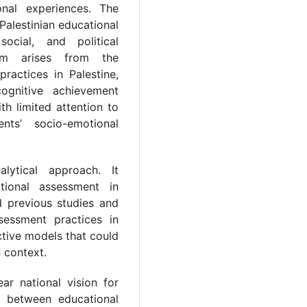
ional experiences. The
Palestinian educational
ocial, and political
lem arises from the
ractices in Palestine,
ognitive achievement
th limited attention to
ents’ socio-emotional
lytical approach. It
tional assessment in
d previous studies and
essment practices in
ctive models that could
n context.
ar national vision for
t between educational