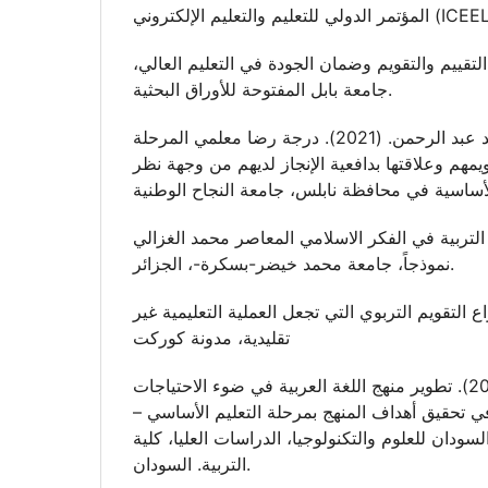
عجرش، فاتح .(2014). التقييم والتقويم وضمان الجودة في التعليم العالي
جامعة بابل المفتوحة للأوراق البحثية.
عبد الله، نجوى محمد عبد الرحمن. (2021). درجة رضا معلمي المرحلة
مهم وعلاقتها بدافعية الإنجاز لديهم من وجهة نظر
ق، دحمان. (2015). التربية في الفكر الاسلامي المعاصر محمد الغزالي
نموذجاً، جامعة محمد خيضر-بسكرة-، الجزائر.
اسمين .(2021).أنواع التقويم التربوي التي تجعل العملية التعليمية غير
تقليدية، مدونة كوركت
أبو جراد، خلود.(2002). تطوير منهج اللغة العربية في ضوء الاحتياجات
ه في تحقيق أهداف المنهج بمرحلة التعليم الأساسي
ودان للعلوم والتكنولوجيا، الدراسات العليا، كلية
التربية. السودان.