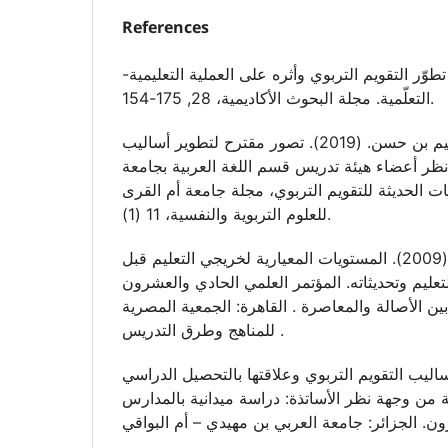
References
شابي ، أسماء. (2024). تطوّر التقويم التربوي وأثره على العملية التعليمية
التعلّمية. مجلة البحوث الأكاديمية، 28, 175-154.
الجليد، حسن بن إبراهيم بن حسن. (2019). تصور مقترح لتطوير أساليب
نظر أعضاء هيئة تدريس قسم اللغة العربية بجامعة
 الحديثة للتقويم التربوي، مجلة جامعة أم القرى
للعلوم التربوية والنفسية، 11 (1).
محمود، حسين بشير. (2009). المستويات المعيارية لخريجي التعليم قبل
عليم وتحديثاته. المؤتمر العلمي الحادي والعشرون
بين الأصالة والمعاصرة . القاهرة: الجمعية المصرية
للمناهج وطرق التدريس .
 خولة. (2015). أساليب التقويم التربوي وعلاقتها بالتحصيل الدراسي
ئية من وجهة نظر الأساتذة: دراسة ميدانية بالمدارس