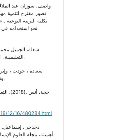
تصور مقترح لتنمية مها
بکلية التربية النوعية ـ 
التعليميـة، اتجاهـات وتطلعات. دار الفكر العربي، عمان، الأردن.
وتطويرها، دار الشرق للنشر والتوزيع، عمـان، الأردن.
حجة، أنس
2018/12/16/480284.html
أهميته، مجلة العلوم الإنسانية، العدد 31، جامعة قاصدي مرباح ورقلة، الجزائر.