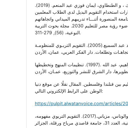
واصف، سوزان عبد الملاك ، و الطنطاوي، ايمان فوزي عبد المنعم. (2019).
رات استخدام التقويم البديل لدى الطلاب المعلمين
جامعة المنصورة أثنـــاء تدريبهم الميداني واتجاهاتهم
نحو استخدامه في ضوء رؤية مصر للتعليم 2030. مجلة بحوث التربية
النوعية، (56), 279-311.
شعلة، الجميل محمد عبد السميع.(2005). التقويم التربـوي للمنظومـة
سعادة ، جودت ، وإبراهيم، عبد الله .(1997). تنظيمات المنهج وتخطيطها
 .(2018). التعليم بين فنلندا وفلسطين. المقال نقلًا عن موقع دنيا
الوطن على الرابط الإلكتروني التالي:
https://pulpit.alwatanvoice.com/articles/
دحدحي، إسماعيل. والوناس، مزياني.(2017). التقويم التربوي مفهومه،