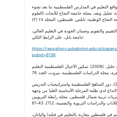
ة، سائدة .(2014). واقع التعليم في المدارس الفلسطينية ما بعد نشوء
 تحليل ونقد، مجلة جامعة النجاح للأبحاث (العلوم
لح، حيدر.(2014). التقييم والتقويم وضمان الجودة في التعليم العالي
جامعة بابل، على الرابط التالي:
https://repository.uobabylon.edu.iq/papers
pubid=6136
جرباوي، تفيدة، و نخلة، خليل. (2008). تمكين الأجيال الفلسطينية التعليم
، مجلة الدراسات الفلسطينية، بيروت، العدد 76
حمارشه، ختام. (2023). دور المناهج الفلسطينية واستراتيجيات التدريس
لابداع لدى طلبة المرحلة الأساسية العليا من وجهة
يات تربية شمال فلسطين، مجلة رابطة التربويين
اب والدراسات التربوية والنفسية، 2(7)، 43-61
حمد .(2020).التعليم في فلسطين مقارنة بالتعليم في فنلندا واليابان