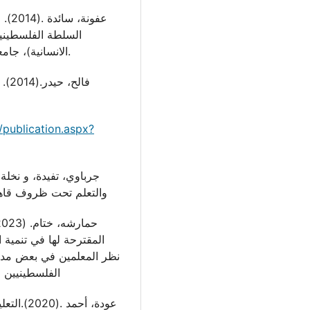
عفون
السلطة الفلسطينية:
الانسانية)، جامعة النجاح الوطنية، نابلس، فلسطين، المجلد ٢٨ (٢).
فا،
/publication.aspx?
والتعلم تحت ظروف قاهرة
المقترحة لها في تنمية ا
نظر المعلمين في بعض مدير
الفلسطينيين للآد
عودة، أ،