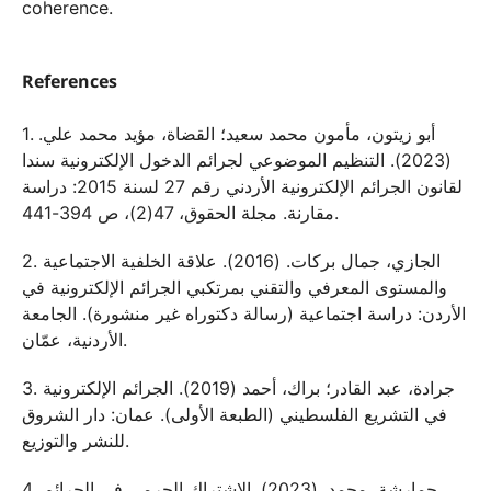
coherence.
References
1. أبو زيتون، مأمون محمد سعيد؛ القضاة، مؤيد محمد علي.
(2023). التنظيم الموضوعي لجرائم الدخول الإلكترونية سندا
لقانون الجرائم الإلكترونية الأردني رقم 27 لسنة 2015: دراسة
مقارنة. مجلة الحقوق، 47(2)، ص 394-441.
2. الجازي، جمال بركات. (2016). علاقة الخلفية الاجتماعية
والمستوى المعرفي والتقني بمرتكبي الجرائم الإلكترونية في
الأردن: دراسة اجتماعية (رسالة دكتوراه غير منشورة). الجامعة
الأردنية، عمّان.
3. جرادة، عبد القادر؛ براك، أحمد (2019). الجرائم الإلكترونية
في التشريع الفلسطيني (الطبعة الأولى). عمان: دار الشروق
للنشر والتوزيع.
4. حمارشة، محمد. (2023). الاشتراك الجرمي في الجرائم