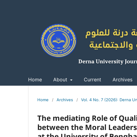
Home
About
Current
Archives
Home
/
Archives
/
Vol. 4 No. 7 (2026): Derna Un
The mediating Role of Quali
between the Moral Leadersh
at the University of Bengha