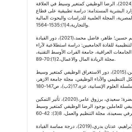
الشبلي، أحمد عبد الفتاح،(2024)، الرضا الوظيفي كمتغير وسيط في العلاقة
موارد البشرية المستدامة: دراسة تطبيقية على قطاع
المصرية، المجلة العلمية للدراسات والبحوث المالية
والتجارية،4(1):1535-1564.
الشريفي، علي كاظم حسين؛ طاهر، فاضل محمد،(2021)، دور القيادة
لتنظيمية للقادة الجامعيين: دراسة استطلاعية لآراء
لجامعات العراقية، جامعة الفرات الأوسط التقنية،
مجلة الريادة المال والاعمال،2(1):70-89.
الشنطي، محمود عبدالرحمن،(2015)، دور الاستغراق الوظيفي كمتغير وسيط
كل التنظيمي والأداء الوظيفي، مجلة جامعة الازهر،
شيخي، مليكة؛ ودحو، خضرة؛ سعيدي، برزوق عامر،(2020)، تأثير التمكين
يفي للعاملين بوجود الرضا الوظيفي كمتغير وسيط
العبادي، احمد عبدالله؛ الابراهيم، عدنان بدري،(2019)، درجة مماسة القيادة