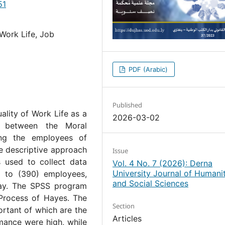
51
 Work Life, Job
PDF (Arabic)
Published
ality of Work Life as a
2026-03-02
ip between the Moral
ng the employees of
he descriptive approach
Issue
 used to collect data
Vol. 4 No. 7 (2026): Derna
University Journal of Humanit
 to (390) employees,
and Social Sciences
ay. The SPSS program
Process of Hayes. The
Section
rtant of which are the
Articles
mance were high, while