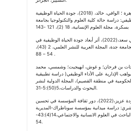
بومجان، عادل؛ أقطي، جوهرة ؛ الوافي، خالد، (2018)، جودة الحياة الوظيفية
ظيفي: دراسة حالة كلية العلوم والتكنولوجيا بجامعة
بسكرة، مجلة العلوم الإنسانية، 18 (2)، 121 -143
الحربي، أفراح محمد علي سعد،(2022)، أثر أبعاد جودة الحياة الوظيفية في
تحقيق الميزة التنافسية لجامعة جدة، المجلة العربية للنشر العلمي، 2 (43)،
54 – 88 .
حات بن فرحان؛ و غوش، ابهيجيت؛ وشمسي، محمد
تعيين المواهب الإدارية على الأداء الوظيفي( دراسة تطبيقية
كومية في منطقة القصيم)، المجلة الدولية لنشر
البحوث والدراسات،5(50):5-31.
خباز، عبد العالي، و قودة عزيز،(2022)، دور ثقافة المؤسسة في تحسين
لبشري: دراسة ميدانية بمؤسسة سوناطراك-المديرية
الجهوية بغرد النص، مجلة الباحث في العلوم الانسانية والاجتماعي،14(4):43-
54.