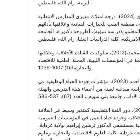
التربية، رام الله، فلسطين.
أبوكوش، عبد العزيز رزق،(2024)، درجة امتلاك مديري المدارس الابتدائية
 في منطقة النقب للجدارات القيادية وعلاقتها بأدائهم
معلمين(دراسة تنبؤية)، أطروحة دكتوراة، الجامعة
اكريم، محمد سليمان محمد،(2012)، سلوكيات القيادة الأخلاقية وعلاقتها
ة في المؤسسات الليبية، المجلة العلمية للاقتصاد
والتجارة،3(1):1007-1059.
بلابل، وسام محمد احمد،(2023)، مؤشرات جودة الحياة الوظيفية في
سة ميدانية لعينة من أعضاء هيئة التدريس والهيئة
بن عطا الله، سارة،(2024)، دور الثقة التنظيمية كمتغير وسيط في العلاقة
أخلاقية وجودة حياة العمل في المؤسسات العمومية
ية بمستشفى الدكتور ترشين إبراهيم بولاية غرداية،
 غرداية، كلية العلوم الاقتصادية والتجارية وعلوم
التسيير، الجزائر.