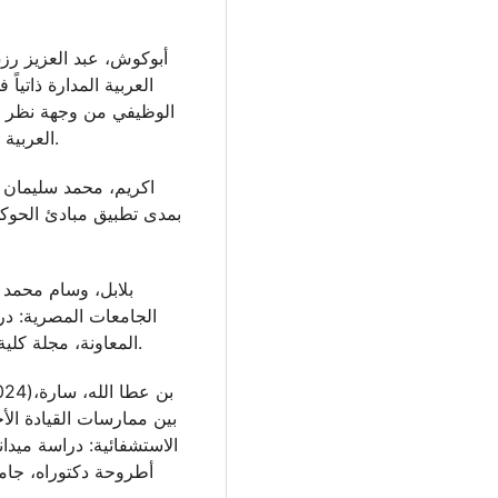
العربية المدارة ذاتياً
الوظيفي من وجهة نظر ال
العربية الامريكية، كلية الدراسات العليا، رام الله، فلسطين.
بمدى تطبيق مبادئ الحوكم
الجامعات المصرية: درا
المعاونة، مجلة كلية الآداب، جامعة بني سويف، العدد (67)، 537-586.
بين ممارسات القيادة ال
الاستشفائية: دراسة ميدان
أطروحة دكتوراه، جامعة