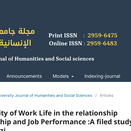
Announcements
Models
Indexing-journal
iversity Journal of Humanities and Social Sciences
/
Articles
ty of Work Life in the relationship
ip and Job Performance :A filed stud
zi