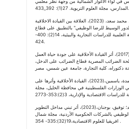
رس في لواء الأغوار الشمالية من وجهة نظر معلمي
المدارس، مجلة العلوم التربوية. 27(1): 392_433.
عباس، حجاج أحمد؛ محمد، محمد سعد، (2023)، العلاقة بين القيادة الاخلاقية
الدور الوسيط للرضا الوظيفي" بالتطبيق على قطاع
البترول المصري، المجلة العلمية للدراسات التجارية والبيئية، 14(2): 400-
424.
عبد الغني، عمرو محمد،(2017)، أثر القيادة الأخلاقية على جودة حياة العمل
حة الضرائب المصرية قطاع الضرائب على الدخل،
عبد القادر، حسين؛ حوامدة، ياسمين،(2023)، القيادة الأخلاقية وأثرها على
ي الوزارات الفلسطينية في محافظة الخليل، مجلة
عبد النسور، مروان محمد؛ توفيق، بوجنان،(2023)، أثر تبني مداخل التطوير
 الوظيفي بالشركات الحكومية الأردنية، مجلة شمال
افريقيا للعلوم الاقتصادية،19(32):335- 354 .