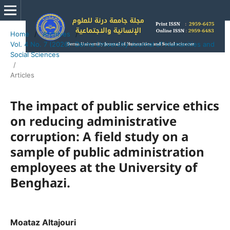
Home
/
Archives
/
Vol. 4 No. 7 (2026): Derna University Journal of Humanities and
Social Sciences
/
Articles
The impact of public service ethics
on reducing administrative
corruption: A field study on a
sample of public administration
employees at the University of
Benghazi.
Moataz Altajouri