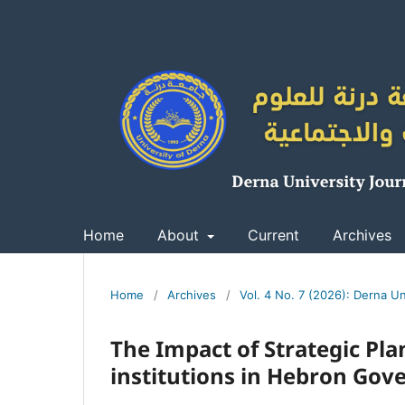
Home
About
Current
Archives
Home
/
Archives
/
Vol. 4 No. 7 (2026): Derna Un
The Impact of Strategic Pl
institutions in Hebron Gov