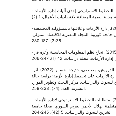
-رداس، مسعودة. (2020). التخطيط الاستراتيجي إحدى آليات إدارة الأزمات
-الزهري، فاطمة. (2020). إدارة الأزمات وعلاقتها بالمسؤولية المجتمعية
جائحة كورونا. المجلة المصرية للاقتصاد المنزلي
36(2). 187-230.
-زويلف، انعام محمد. (2015). نجاح نظم المعلومات المحاسبية وأثره في
-سفلو، أماني، الدرويش، مصطفى، خديجة، حسام. (2022). أثر
دارة الأزمات على تخطيط إدارة الأزمة: دراسة حالة
 للبحوث والدراسات، مركز البحث وتطوير الموارد
البشرية، العدد (74)، 233-258.
-سليمان، عدنان. (2020). متطلبات التخطيط الاستراتيجي لإدارة الأزمات
منظمة الهلال الأحمر العربي السوري، مجلة جامعة
تشرين للبحوث والدراسات، 5 (42). 245-264