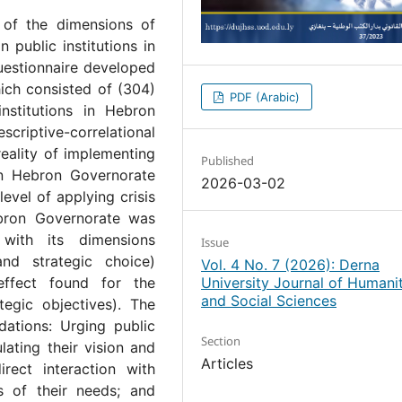
 of the dimensions of
 public institutions in
uestionnaire developed
ich consisted of (304)
PDF (Arabic)
nstitutions in Hebron
riptive-correlational
reality of implementing
Published
 in Hebron Governorate
2026-03-02
level of applying crisis
ebron Governorate was
 with its dimensions
Issue
 and strategic choice)
Vol. 4 No. 7 (2026): Derna
effect found for the
University Journal of Humanit
and Social Sciences
tegic objectives). The
ations: Urging public
Section
lating their vision and
Articles
irect interaction with
s of their needs; and